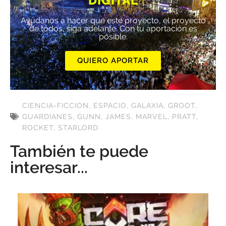
DIGITAL
Ayúdanos a hacer que este proyecto, el proyecto
de todos, siga adelante. Con tu aportación es
posible.
QUIERO APORTAR
CIENCIA-FICCION
,
ESPACIO
,
GALAXIA
,
GROOT
,
GUARDIANES
,
GUNN
,
JAMES
,
MARVEL
,
PRATT
,
ROCKET
,
STARLORD
También te puede
interesar...