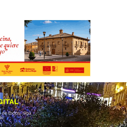
GITAL
 de todos, siga
le.