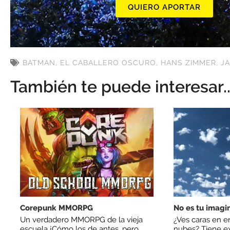
QUIERO APORTAR
BATMAN
,
EL CABALLERO OSCURO
,
HANS ZIMMER
,
J
También te puede interesar..
Corepunk MMORPG
No es tu imagi
Un verdadero MMORPG de la vieja
¿Ves caras en e
escuela ¡Cómo los de antes, pero
nubes? Tiene ex