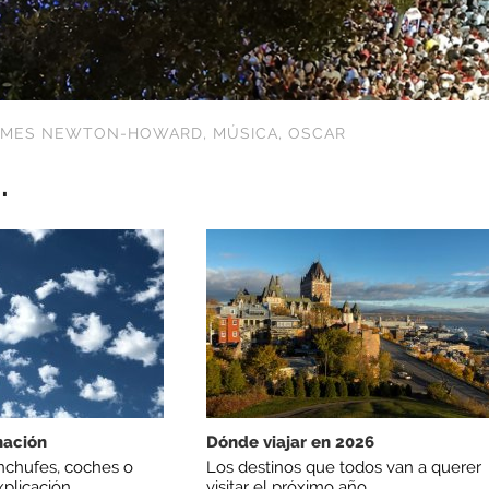
AMES NEWTON-HOWARD
,
MÚSICA
,
OSCAR
.
nación
Dónde viajar en 2026
nchufes, coches o
Los destinos que todos van a querer
plicación
visitar el próximo año