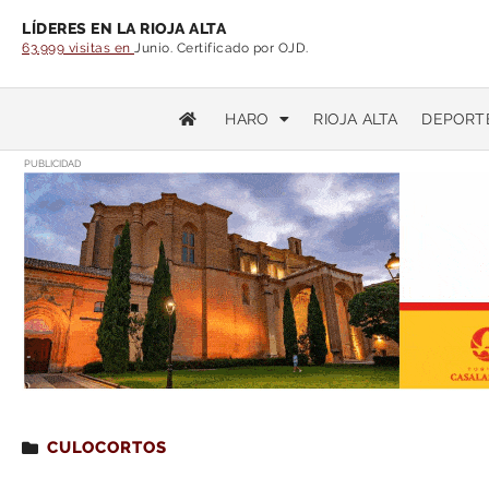
LÍDERES EN LA RIOJA ALTA
63.999 visitas en
Junio. Certificado por OJD.
HARO
RIOJA ALTA
DEPORT
PUBLICIDAD
Estás leyendo
: Grammy a la mejor banda sono
CULOCORTOS