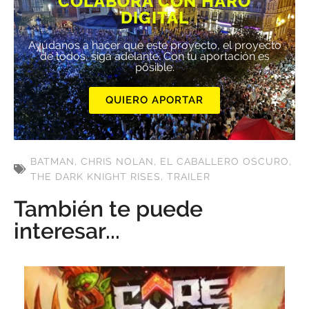
COLABORA CON HARO
DIGITAL
Ayúdanos a hacer que este proyecto, el proyecto
de todos, siga adelante. Con tu aportación es
posible.
QUIERO APORTAR
BATMAN
,
CHRIS NOLAN
,
EL CABALLERO OSCURO
,
THE DARK KNIGHT RISES
,
TRAILER
También te puede
interesar...