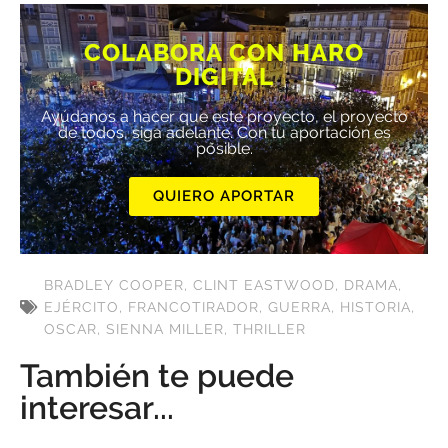
COLABORA CON HARO
DIGITAL
Ayúdanos a hacer que este proyecto, el proyecto
de todos, siga adelante. Con tu aportación es
posible.
QUIERO APORTAR
BRADLEY COOPER
,
CLINT EASTWOOD
,
DRAMA
,
EJÉRCITO
,
FRANCOTIRADOR
,
GUERRA
,
HISTORIA
,
OSCAR
,
SIENNA MILLER
,
THRILLER
También te puede
interesar...