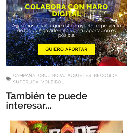
COLABORA CON HARO
DIGITAL
Ayúdanos a hacer que este proyecto, el proyecto
de todos, siga adelante. Con tu aportación es
posible.
QUIERO APORTAR
CAMPAÑA
,
CRUZ ROJA
,
JUGUETES
,
RECOGIDA
,
SUPERLIGA
,
VOLEIBOL
También te puede
interesar...