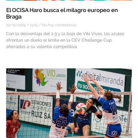
El OCISA Haro busca el milagro europeo en
Braga
02/12/2025
19:15
No hay comentarios
Con la desventaja del 1-3 y la baja de Viki Vivas, las azules
afrontan un duelo al límite en la CEV Challenge Cup
aferradas a su valentía competitiva