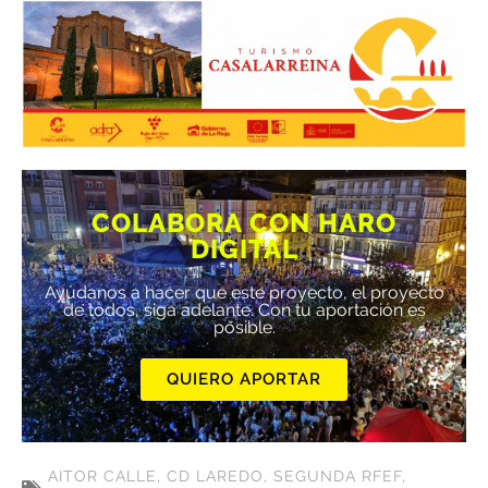
COLABORA CON HARO
DIGITAL
Ayúdanos a hacer que este proyecto, el proyecto
de todos, siga adelante. Con tu aportación es
posible.
QUIERO APORTAR
AITOR CALLE
,
CD LAREDO
,
SEGUNDA RFEF
,