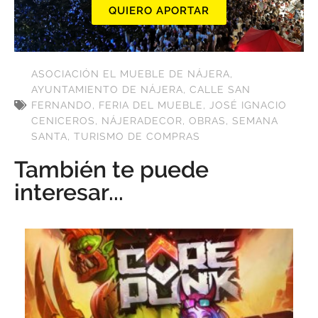
QUIERO APORTAR
ASOCIACIÓN EL MUEBLE DE NÁJERA
,
AYUNTAMIENTO DE NÁJERA
,
CALLE SAN
FERNANDO
,
FERIA DEL MUEBLE
,
JOSÉ IGNACIO
CENICEROS
,
NÁJERADECOR
,
OBRAS
,
SEMANA
SANTA
,
TURISMO DE COMPRAS
También te puede
interesar...