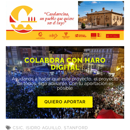
COLABORA CON HARO
DIGITAL
Ayúdanos a hacer que este proyecto, el proyecto
de todos, siga adelante. Con tu aportación es
posible.
QUIERO APORTAR
CSIC
,
ISIDRO AGUILLO
,
STANFORD