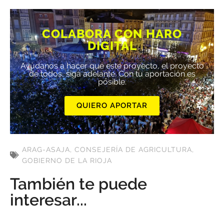
COLABORA CON HARO
DIGITAL
Ayúdanos a hacer que este proyecto, el proyecto
de todos, siga adelante. Con tu aportación es
posible.
QUIERO APORTAR
ARAG-ASAJA
,
CONSEJERÍA DE AGRICULTURA
,
GOBIERNO DE LA RIOJA
También te puede
interesar...