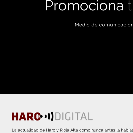
Promociona
t
Medio de comunicación 
La actualidad de Haro y Rioja Alta como nunca antes la habías