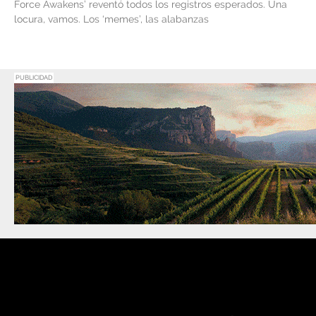
Force Awakens’ reventó todos los registros esperados. Una
locura, vamos. Los ‘memes’, las alabanzas
PUBLICIDAD