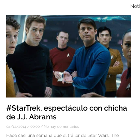
Noti
#StarTrek, espectáculo con chicha
de J.J. Abrams
04/12/2014
00:00
No hay comentarios
Hace casi una semana que el tráiler de ‘Star Wars: The