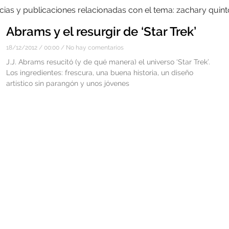
cias y publicaciones relacionadas con el tema: zachary quint
Abrams y el resurgir de ‘Star Trek’
18/12/2012
00:00
No hay comentarios
J.J. Abrams resucitó (y de qué manera) el universo ‘Star Trek’.
Los ingredientes: frescura, una buena historia, un diseño
artístico sin parangón y unos jóvenes