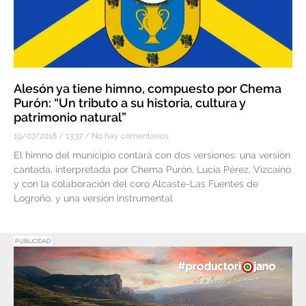
Alesón ya tiene himno, compuesto por Chema
Purón: “Un tributo a su historia, cultura y
patrimonio natural”
19/07/2018
13:37
No hay comentarios
El himno del municipio contará con dos versiones: una versión
cantada, interpretada por Chema Purón, Lucía Pérez, Vizcaíno
y con la colaboración del coro Alcaste-Las Fuentes de
Logroño, y una versión instrumental
PUBLICIDAD