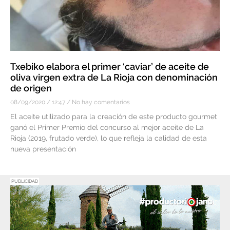
Txebiko elabora el primer ‘caviar’ de aceite de
oliva virgen extra de La Rioja con denominación
de origen
08/09/2020
12:47
No hay comentarios
El aceite utilizado para la creación de este producto gourmet
ganó el Primer Premio del concurso al mejor aceite de La
Rioja (2019, frutado verde), lo que refleja la calidad de esta
nueva presentación
PUBLICIDAD