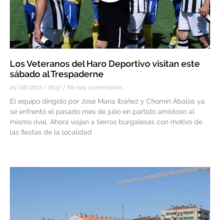
Los Veteranos del Haro Deportivo visitan este
sábado al Trespaderne
25/08/2017
16:37
No hay comentarios
El equipo dirigido por José María Ibáñez y Chomin Ábalos ya
se enfrentó el pasado mes de julio en partido amistoso al
mismo rival. Ahora viajan a tierras burgalesas con motivo de
las fiestas de la localidad