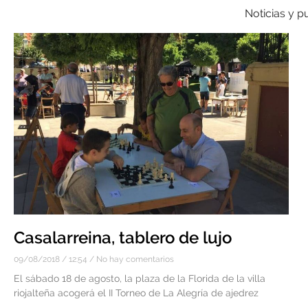
Noticias y p
Casalarreina, tablero de lujo
09/08/2018
12:54
No hay comentarios
El sábado 18 de agosto, la plaza de la Florida de la villa
riojalteña acogerá el II Torneo de La Alegría de ajedrez