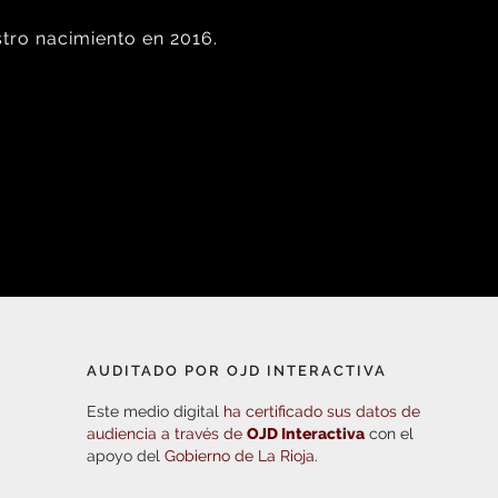
tro nacimiento en 2016.
AUDITADO POR OJD INTERACTIVA
Este medio digital
ha certificado sus datos de
audiencia a través de
OJD Interactiva
con el
apoyo del
Gobierno de La Rioja.