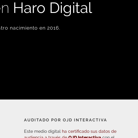
en
Haro Digital
tro nacimiento en 2016.
AUDITADO POR OJD INTERACTIVA
Este medio digital
ha certificado sus datos de
audiencia a través de
OJD Interactiva
con el