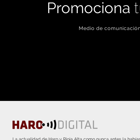
Promociona
t
Medio de comunicación 
La actualidad de Haro y Rioja Alta como nunca antes la habías