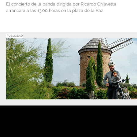
El concierto de la banda dirigida por Ricardo Chiavetta
arrancará a las 13:00 horas en la plaza de la Paz
PUBLICIDAD