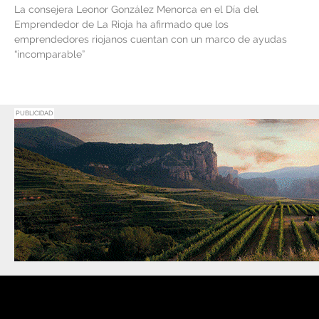
La consejera Leonor González Menorca en el Día del
Emprendedor de La Rioja ha afirmado que los
emprendedores riojanos cuentan con un marco de ayudas
“incomparable”
PUBLICIDAD