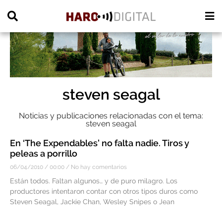
PUBLICIDAD
steven seagal
Noticias y publicaciones relacionadas con el tema:
steven seagal
En ‘The Expendables’ no falta nadie. Tiros y
peleas a porrillo
06/04/2010
00:00
No hay comentarios
Están todos. Faltan algunos… y de puro milagro. Los
productores intentaron contar con otros tipos duros como
Steven Seagal, Jackie Chan, Wesley Snipes o Jean