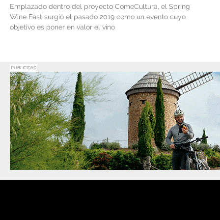
Emplazado dentro del proyecto ComeCultura, el Spring
Wine Fest surgió el pasado 2019 como un evento cuyo
objetivo es poner en valor el vino
PUBLICIDAD