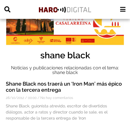
PUBLICIDAD
shane black
Noticias y publicaciones relacionadas con el tema:
shane black
Shane Black nos traerá un ‘Iron Man’ más épico
con la tercera entrega
28/10/2012
00:00
No hay comentarios
Shane Black, guionista atrevido, escritor de divertidos
diálogos, actor a ratos y director cuando le sale, es el
responsable de la tercera entrega de ‘Iron