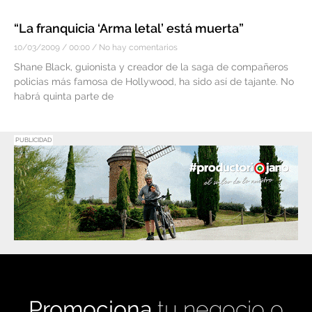
“La franquicia ‘Arma letal’ está muerta”
10/03/2009
00:00
No hay comentarios
Shane Black, guionista y creador de la saga de compañeros
policias más famosa de Hollywood, ha sido así de tajante. No
habrá quinta parte de
PUBLICIDAD
Promociona
tu negocio o