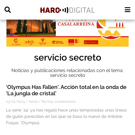
PUBLICIDAD
servicio secreto
Noticias y publicaciones relacionadas con el tema:
servicio secreto
‘Olympus Has Fallen’. Acción total en la onda de
‘La jungla de cristal’
23/01/2013
00:00
No hay comentarios
La serie ’24’ ya nos regaló hace unas temporadas unas líneas
de guión parecidas en las que se basa lo nuevo de Antoine
Fuqua: ‘Olympus