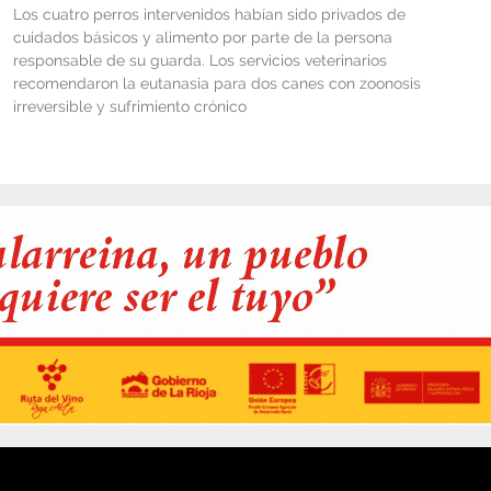
Los cuatro perros intervenidos habían sido privados de
cuidados básicos y alimento por parte de la persona
responsable de su guarda. Los servicios veterinarios
recomendaron la eutanasia para dos canes con zoonosis
irreversible y sufrimiento crónico