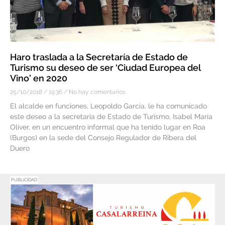
Haro traslada a la Secretaría de Estado de
Turismo su deseo de ser ‘Ciudad Europea del
Vino’ en 2020
25/10/2018
19:36
No hay comentarios
El alcalde en funciones, Leopoldo García, le ha comunicado
este deseo a la secretaria de Estado de Turismo, Isabel María
Oliver, en un encuentro informal que ha tenido lugar en Roa
(Burgos) en la sede del Consejo Regulador de Ribera del
Duero
PUBLICIDAD