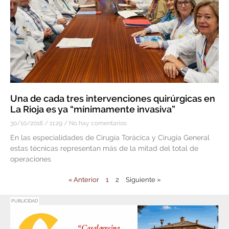
Una de cada tres intervenciones quirúrgicas en
La Rioja es ya “mínimamente invasiva”
30/10/2018
11:29
No hay comentarios
En las especialidades de Cirugía Torácica y Cirugía General
estas técnicas representan más de la mitad del total de
operaciones
« Anterior
1
2
Siguiente »
PUBLICIDAD