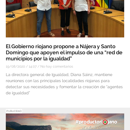
El Gobierno riojano propone a Nájera y Santo
Domingo que apoyen el impulso de una “red de
municipios por la igualdad”
19/08/2020
14:07
No hay comentarios
La directora general de Igualdad, Diana Sáinz, mantiene
reuniones con las principales localidades riojanas para
detectar sus necesidades y fomentar la creación de “agentes
de igualdad”
PUBLICIDAD