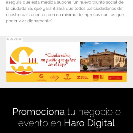
asegura que esta medida supone “un nuevo triunfo social de
la ciudadanía, que garantizará que todos los ciudadanos de
nuestro país cuenten con un mínimo de ingresos con los que
poder vivir dignamente”
PUBLICIDAD
Promociona
tu negocio o
evento en
Haro Digital