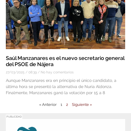
Saúl Manzanares es el nuevo secretario general
del PSOE de Nájera
27/03/2025
08:39
No hay comentarios
Aunque Manzanares era en principio el único candidato, a
última hora se presentó la alternativa de Nuria Aldonza.
Finalmente, Manzanares ganó la votación por 15 a 8
« Anterior
1
2
Siguiente »
PUBLICIDAD