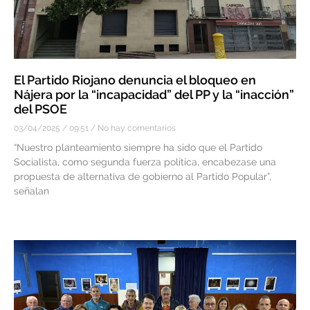
El Partido Riojano denuncia el bloqueo en
Nájera por la “incapacidad” del PP y la “inacción”
del PSOE
03/04/2025
09:51
No hay comentarios
“Nuestro planteamiento siempre ha sido que el Partido
Socialista, como segunda fuerza política, encabezase una
propuesta de alternativa de gobierno al Partido Popular”,
señalan