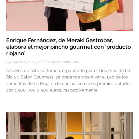
Enrique Fernández, de Meraki Gastrobar,
elabora el mejor pincho gourmet con ‘producto
riojano’
09/04/2025
17:54
No hay comentarios
A través de este certamen, organizado por el Gobierno de La
Rioja y Salón Gourmets, se pretende incentivar el uso de los
alimentos de La Rioja en la cocina, con unos premios dotados
con 1.500, 700 y 500 euros, respectivamente