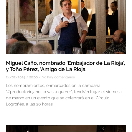
Miguel Caño, nombrado ‘Embajador de La Rioja’,
y Toño Pérez, ‘Amigo de La Rioja’
24/02/2024
20:00
No hay comentarios
Los nombramientos, enmarcados en la campaña
“#productoriojano, lo vas a querer”, tendrán lugar el viernes 1
de marzo en un evento que se celebrará en el Círculo
Logroñés, a las 20 horas