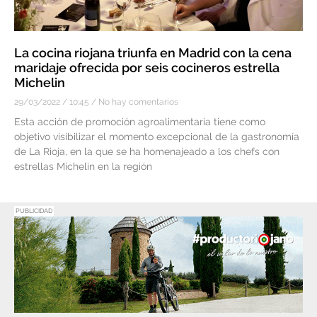
La cocina riojana triunfa en Madrid con la cena
maridaje ofrecida por seis cocineros estrella
Michelin
29/03/2022
10:45
No hay comentarios
Esta acción de promoción agroalimentaria tiene como
objetivo visibilizar el momento excepcional de la gastronomía
de La Rioja, en la que se ha homenajeado a los chefs con
estrellas Michelin en la región
PUBLICIDAD