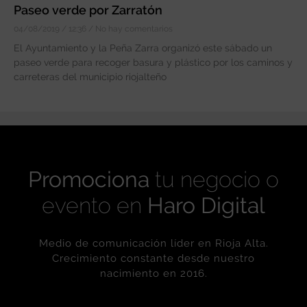
Paseo verde por Zarratón
04/08/2019
12:36
No hay comentarios
El Ayuntamiento y la Peña Zarra organizó este sábado un
paseo verde para recoger basura y plástico por los caminos y
carreteras del municipio riojalteño
Promociona
tu negocio o
evento en
Haro Digital
Medio de comunicación líder en Rioja Alta.
Crecimiento constante desde nuestro
nacimiento en 2016.