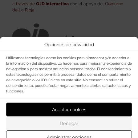
a través de
OJD Interactiva
con el apoyo del
Gobierno
de La Rioja.
Opciones de privacidad
Utilizamos tecnologías como las cookies para almacenar y/o acceder a
la información del dispositivo. Lo hacemos para mejorar la experiencia de
navegación y para mostrar anuncios personalizados. El consentimiento a
estas tecnologías nos permitirá procesar datos como el comportamiento
de navegación o los ID's únicos en este sitio. No consentir o retirar el
consentimiento, puede afectar negativamente a ciertas características y
funciones.
Aceptar cookies
© Copyright 2026
Haro Digital
Denegar
Administrar opciones