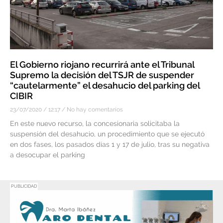
El Gobierno riojano recurrirá ante el Tribunal
Supremo la decisión del TSJR de suspender
“cautelarmente” el desahucio del parking del
CIBIR
23/07/2020
12:17
No hay comentarios
En este nuevo recurso, la concesionaria solicitaba la
suspensión del desahucio, un procedimiento que se ejecutó
en dos fases, los pasados días 1 y 17 de julio, tras su negativa
a desocupar el parking
PUBLICIDAD