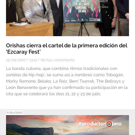
Orishas cierra el cartel de la primera edición del
‘Ezcaray Fest’
25/04/2017
13:12
No hay comentarios
La banda cubana, que combina ritmos tradicionales con
sonidos de hip-hop’, se suma así a nombres como Tobogán,
Marky Ramone, Belako, La Raíz, Berri Txarrak, The Bellrays y
León Benavente que ya han confirmado su participación en la
cita que se celebrará los días 21, 22 y 23 de julio.
PUBLICIDAD