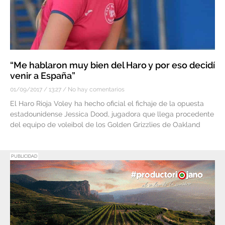
“Me hablaron muy bien del Haro y por eso decidí
venir a España”
01/09/2017
13:27
No hay comentarios
El Haro Rioja Voley ha hecho oficial el fichaje de la opuesta
estadounidense Jessica Dood, jugadora que llega procedente
del equipo de voleibol de los Golden Grizzlies de Oakland
PUBLICIDAD