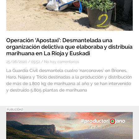
Operación ‘Apostaxi’: Desmantelada una
organización delictiva que elaboraba y distribuía
marihuana en La Rioja y Euskadi
25/06/2020
09:52
No hay comentarios
La Guardia Civil desmantela cuatro ‘narconaves’ en Briones,
Haro, Nájera y Tricio destinadas a la producción y distribución
de más de 1.800 kg de marihuana al año y se han intervenido
y destruido 5.805 plantas de marihuana
PUBLICIDAD