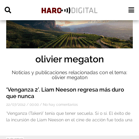
PUBLICIDAD
olivier megaton
Noticias y publicaciones relacionadas con el tema:
olivier megaton
‘Venganza 2’. Liam Neeson regresa más duro
que nunca
22/07/2012
00:00
No hay comentarios
‘Venganza (Taken)’ tenía que tener secuela. Sí o sí. El éxito de
la incursión de Liam Neeson en el cine de acción fue toda una