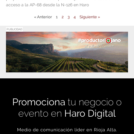
acceso a la AP-68 desde la N-126 en Haro
« Anterior
1
2
3
4
Siguiente »
PUBLICIDAD
Promociona
tu negocio o
evento en
Haro Digital
Medio de comunicación líder en Rioja Alta.