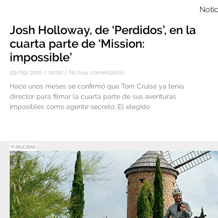
Notic
Josh Holloway, de ‘Perdidos’, en la
cuarta parte de ‘Mission:
impossible’
29/09/2010
00:00
No hay comentarios
Hace unos meses se confirmó que Tom Cruise ya tenía
director para filmar la cuarta parte de sus aventuras
imposibles como agente secreto. El elegido
PUBLICIDAD