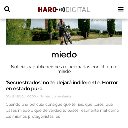
PUBLICIDAD
miedo
Noticias y publicaciones relacionadas con el tema:
miedo
‘Secuestrados’ no te dejará indiferente. Horror
en estado puro
03/11/2010
00:00
No hay comentarios
Cuando una película consigue que te rías, que llores, que
pases miedo o que de verdad lo pases realmente mal como
los mismos protagonistas, es