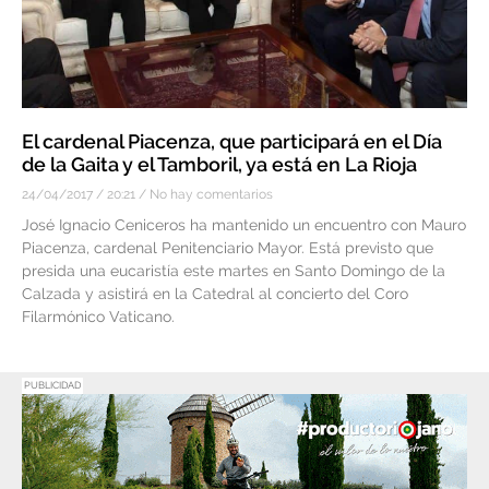
El cardenal Piacenza, que participará en el Día
de la Gaita y el Tamboril, ya está en La Rioja
24/04/2017
20:21
No hay comentarios
José Ignacio Ceniceros ha mantenido un encuentro con Mauro
Piacenza, cardenal Penitenciario Mayor. Está previsto que
presida una eucaristía este martes en Santo Domingo de la
Calzada y asistirá en la Catedral al concierto del Coro
Filarmónico Vaticano.
PUBLICIDAD