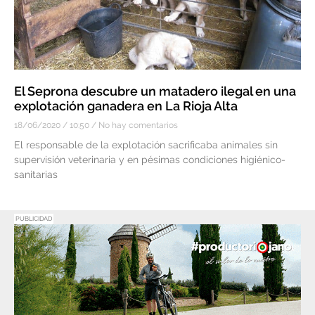
El Seprona descubre un matadero ilegal en una
explotación ganadera en La Rioja Alta
18/06/2020
10:50
No hay comentarios
El responsable de la explotación sacrificaba animales sin
supervisión veterinaria y en pésimas condiciones higiénico-
sanitarias
PUBLICIDAD