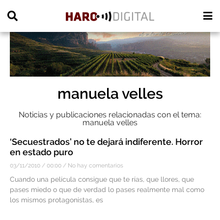
PUBLICIDAD
manuela velles
Noticias y publicaciones relacionadas con el tema:
manuela velles
‘Secuestrados’ no te dejará indiferente. Horror
en estado puro
03/11/2010
00:00
No hay comentarios
Cuando una película consigue que te rías, que llores, que
pases miedo o que de verdad lo pases realmente mal como
los mismos protagonistas, es