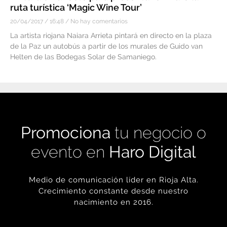
ruta turística ‘Magic Wine Tour’
20/04/2017
16:48
No hay comentarios
La artista riojana Naiara Arrieta pintará en directo en la plaza
de la Paz un autobús a partir de los murales de Guido van
Helten de las Bodegas Solar de Samaniego.
Promociona
tu negocio o
evento en
Haro Digital
Medio de comunicación líder en Rioja Alta.
Crecimiento constante desde nuestro
nacimiento en 2016.