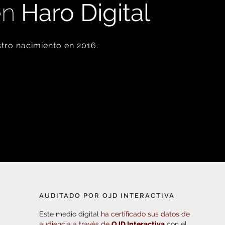
en
Haro Digital
tro nacimiento en 2016.
AUDITADO POR OJD INTERACTIVA
Este medio digital
ha certificado sus datos de
audiencia a través de
OJD Interactiva
con el