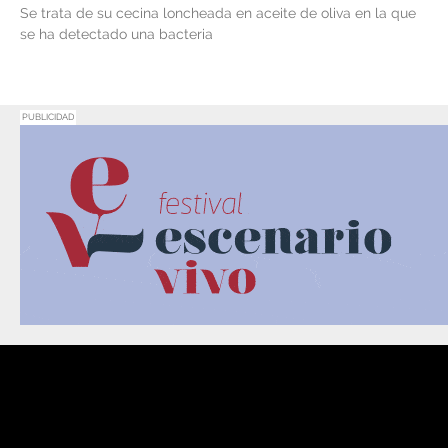
Se trata de su cecina loncheada en aceite de oliva en la que
se ha detectado una bacteria
PUBLICIDAD