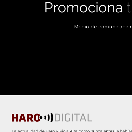
Promociona
t
Medio de comunicación 
La actualidad de Haro y Rioja Alta como nunca antes la habías