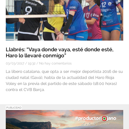
Llabrés: “Vaya donde vaya, esté donde esté,
Haro lo llevaré conmigo”
03/03/2017
19:32
No hay comentarios
La líbero catalana, que opta a ser mejor deportista 2016 de su
ciudad natal (Gavá), habla de la actualidad del Haro Rioja
Voley en la previa del partido de este sábado (18:00 horas)
contra el CVB Barça.
PUBLICIDAD