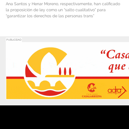
Ana Santos y Henar Moreno, respectivamente, han calificado
la proposición de ley como un “salto cualitativo” para
“garantizar los derechos de las personas trans”
PUBLICIDAD