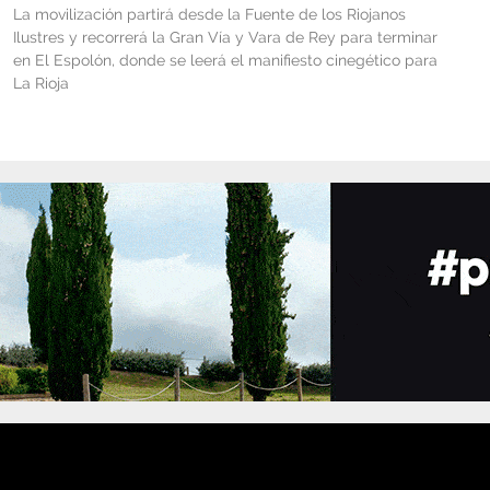
La movilización partirá desde la Fuente de los Riojanos
Ilustres y recorrerá la Gran Vía y Vara de Rey para terminar
en El Espolón, donde se leerá el manifiesto cinegético para
La Rioja