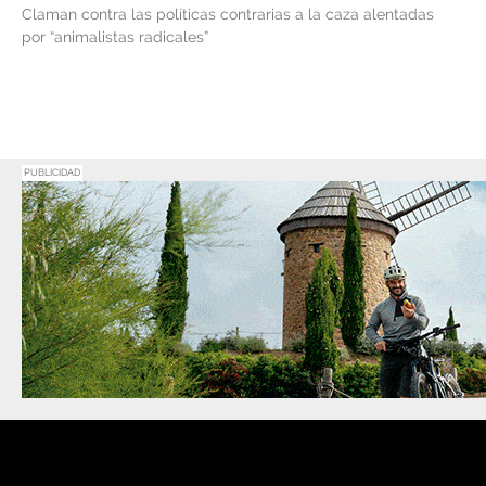
Claman contra las políticas contrarias a la caza alentadas
por “animalistas radicales”
PUBLICIDAD