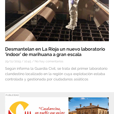
Desmantelan en La Rioja un nuevo laboratorio
‘indoor’ de marihuana a gran escala
29/11/2019
10:45
No hay comentarios
Según informa la Guardia Civil, se trata del primer laboratorio
clandestino localizado en la región cuya explotación estaba
controlada y gestionada por ciudadanos asiáticos
PUBLICIDAD