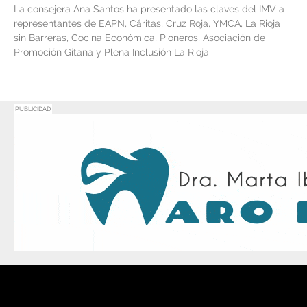
La consejera Ana Santos ha presentado las claves del IMV a
representantes de EAPN, Cáritas, Cruz Roja, YMCA, La Rioja
sin Barreras, Cocina Económica, Pioneros, Asociación de
Promoción Gitana y Plena Inclusión La Rioja
PUBLICIDAD