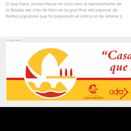
El que fuera Jarrero Mayor en 2010 será el representante de
la Batalla del Vino de Haro en la gran final del especial de
fiestas populares que ha preparado el concurso de Antena 3
PUBLICIDAD