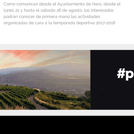
Como comunican desde el Ayuntamiento de Haro, desde el
lunes 21 y hasta el sábado 26 de agosto, los interesados
podrán conocer de primera mano las actividades
organizadas de cara a la temporada deportiva 2017-2018