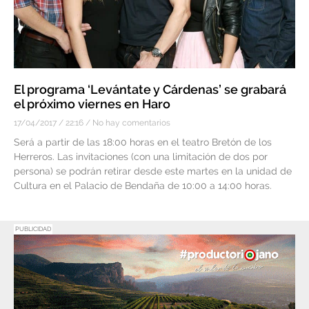
El programa ‘Levántate y Cárdenas’ se grabará
el próximo viernes en Haro
17/04/2017
22:16
No hay comentarios
Será a partir de las 18:00 horas en el teatro Bretón de los
Herreros. Las invitaciones (con una limitación de dos por
persona) se podrán retirar desde este martes en la unidad de
Cultura en el Palacio de Bendaña de 10:00 a 14:00 horas.
PUBLICIDAD